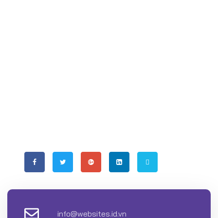
Websites.id.vn chuyên thiết kế các trang web
chuyên nghiệp và độc đáo. Cam kết mang đến
các giải pháp đa dạng, đáp ứng mọi nhu cầu của
khách hàng. Websites.id.vn luôn đặt khách hàng
lên hàng đầu và tạo ra trải nghiệm di động dễ
dàng và ấn tượng với người dùng. Websites.id.vn
cung cấp dịch vụ vượt trội cho các mục đích
khác nhau, từ hoạt động kinh doanh, giáo dục,
giải trí đến phi lợi nhuận và nhiều lĩnh vực khác.
info@websites.id.vn